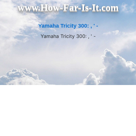
www.How-Far-Is-It.com
Yamaha Tricity 300: , ' -
Yamaha Tricity 300: , ' -