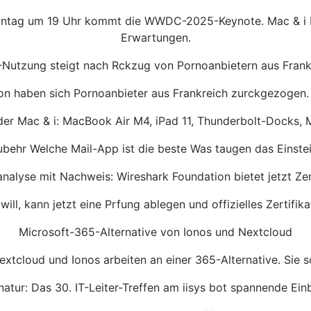
ntag um 19 Uhr kommt die WWDC-2025-Keynote. Mac & i ber
Erwartungen.
Nutzung steigt nach Rckzug von Pornoanbietern aus Frank
on haben sich Pornoanbieter aus Frankreich zurckgezogen.
 der Mac & i: MacBook Air M4, iPad 11, Thunderbolt-Docks, 
ehr Welche Mail-App ist die beste Was taugen das Einsteig
alyse mit Nachweis: Wireshark Foundation bietet jetzt Zer
will, kann jetzt eine Prfung ablegen und offizielles Zertifi
Microsoft-365-Alternative von Ionos und Nextcloud
xtcloud und Ionos arbeiten an einer 365-Alternative. Sie 
atur: Das 30. IT-Leiter-Treffen am iisys bot spannende Ein