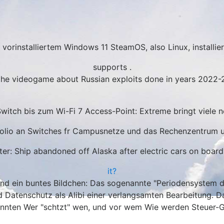
orinstalliertem Windows 11 SteamOS, also Linux, installiert
supports .
the videogame about Russian exploits done in years 2022-
itch bis zum Wi-Fi 7 Access-Point: Extreme bringt viele 
folio an Switches fr Campusnetze und das Rechenzentrum un
ter: Ship abandoned off Alaska after electric cars on board 
it?
i". Und ein buntes Bildchen: Das sogenannte "Periodensystem 
nd Datenschutz als Alibi einer verlangsamten Bearbeitung. Das
nnten Wer "schtzt" wen, und vor wem Wie werden Steuer-G