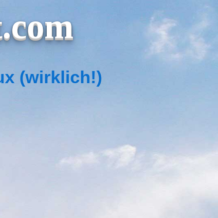
t.com
x (wirklich!)