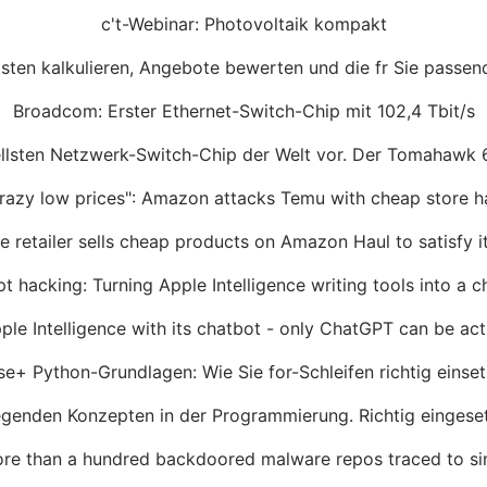
c't-Webinar: Photovoltaik kompakt
sten kalkulieren, Angebote bewerten und die fr Sie passend
Broadcom: Erster Ethernet-Switch-Chip mit 102,4 Tbit/s
lsten Netzwerk-Switch-Chip der Welt vor. Der Tomahawk 6 b
razy low prices": Amazon attacks Temu with cheap store h
ne retailer sells cheap products on Amazon Haul to satisfy 
t hacking: Turning Apple Intelligence writing tools into a c
le Intelligence with its chatbot - only ChatGPT can be acti
se+ Python-Grundlagen: Wie Sie for-Schleifen richtig einse
egenden Konzepten in der Programmierung. Richtig eingesetz
ore than a hundred backdoored malware repos traced to si