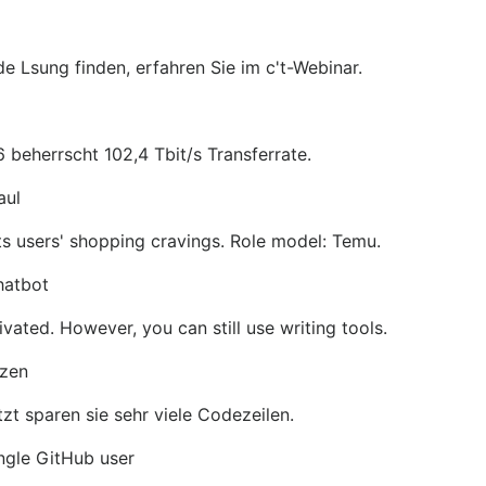
e Lsung finden, erfahren Sie im c't-Webinar.
eherrscht 102,4 Tbit/s Transferrate.
aul
its users' shopping cravings. Role model: Temu.
hatbot
vated. However, you can still use writing tools.
tzen
t sparen sie sehr viele Codezeilen.
ngle GitHub user