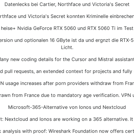
Datenlecks bei Cartier, Northface und Victoria's Secret
thface und Victoria's Secret konnten Kriminelle einbrechen 
heise+ Nvidia GeForce RTX 5060 und RTX 5060 Ti im Test
rsion und optionalen 16 GByte ist da und ergnzt die RTX-5
Licht.
any new coding details for the Cursor and Mistral assistan
 pull requests, an extended context for projects and fully 
N usage increases after porn providers withdraw from Fra
rawn from France due to mandatory age verification. VPN us
Microsoft-365-Alternative von Ionos und Nextcloud
t: Nextcloud and Ionos are working on a 365 alternative. It 
 analysis with proof: Wireshark Foundation now offers certi