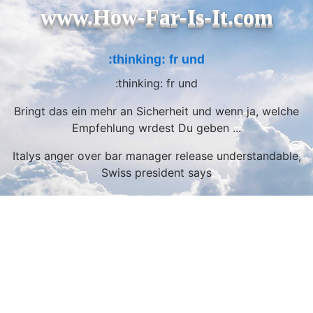
www.How-Far-Is-It.com
:thinking: fr und
:thinking: fr und
Bringt das ein mehr an Sicherheit und wenn ja, welche
Empfehlung wrdest Du geben ...
Italys anger over bar manager release understandable,
Swiss president says