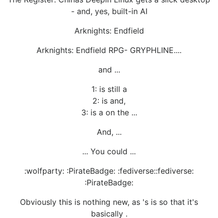
- and, yes, built-in AI
Arknights: Endfield
Arknights: Endfield RPG- GRYPHLINE....
and ...
1: is still a
2: is and,
3: is a on the ...
And, ...
... You could ...
:wolfparty: :PirateBadge: :fediverse::fediverse:
:PirateBadge:
Obviously this is nothing new, as 's is so that it's
basically .