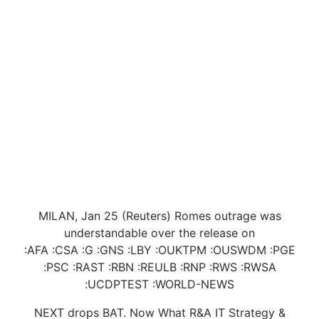
MILAN, Jan 25 (Reuters) Romes outrage was
understandable over the release on
:AFA :CSA :G :GNS :LBY :OUKTPM :OUSWDM :PGE
:PSC :RAST :RBN :REULB :RNP :RWS :RWSA
:UCDPTEST :WORLD-NEWS
NEXT drops BAT. Now What R&A IT Strategy &