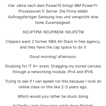
Vier Jahre nach dem Power10 bringt IBM Power11-
Prozessoren fr Server. Die Firma bleibt
Auftragsfertiger Samsung treu und verspricht eine
hohe Zuverlssigkeit.
:NOJPTPM :NOJPWDM :NOJPZTM
Clippers want 2 former NBA All-Stars in free agency,
and they have the cap space to do it
Good morning/ afternoon.
Studying for IT A+ exam. Dragging my bored carcass
through a networking module. IPv4 and IPV6.
Trying to see if I can speed run this because I took an
online class on this like 2-3 years ago.
Which would you rather be stuck doing
X-Chefin Linda Yaccarino erklrt ihren Rcktritt