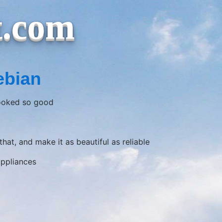
t.com
ebian
looked so good
that, and make it as beautiful as reliable
ppliances