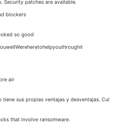
y. Security patches are available.
ad blockers
looked so good
etyouwellWereheretohelpyouthroughit
ore air
tiene sus propias ventajas y desventajas. Cul
acks that involve ransomware.