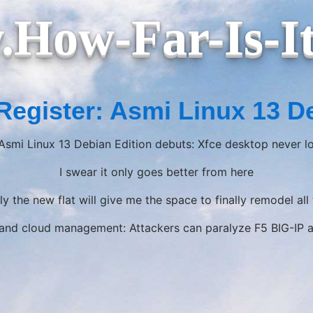
How-Far-Is-I
Register: Asmi Linux 13 D
 Asmi Linux 13 Debian Edition debuts: Xfce desktop never 
I swear it only goes better from here
ly the new flat will give me the space to finally remodel all 
and cloud management: Attackers can paralyze F5 BIG-IP a