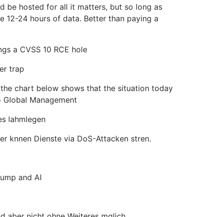
 be hosted for all it matters, but so long as
 12-24 hours of data. Better than paying a
ings a CVSS 10 RCE hole
er trap
d the chart below shows that the situation today
ollo Global Management
es lahmlegen
er knnen Dienste via DoS-Attacken stren.
rump and AI
d aber nicht ohne Weiteres mglich.