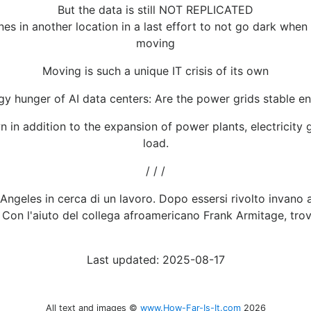
But the data is still NOT REPLICATED
es in another location in a last effort to not go dark when
moving
Moving is such a unique IT crisis of its own
gy hunger of AI data centers: Are the power grids stable e
 in addition to the expansion of power plants, electricity 
load.
/ / /
 Angeles in cerca di un lavoro. Dopo essersi rivolto invano a
Con l'aiuto del collega afroamericano Frank Armitage, trova 
Last updated: 2025-08-17
All text and images ©
www.How-Far-Is-It.com
2026