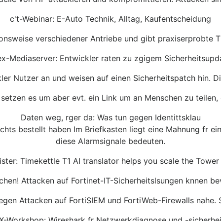
c't-Webinar: E-Auto Technik, Alltag, Kaufentscheidung
ionsweise verschiedener Antriebe und gibt praxiserprobte T
ex-Mediaserver: Entwickler raten zu zgigem Sicherheitsupd
ler Nutzer an und weisen auf einen Sicherheitspatch hin. D
& setzen es um aber evt. ein Link um an Menschen zu teilen,
Daten weg, rger da: Was tun gegen Identittsklau
hts bestellt haben Im Briefkasten liegt eine Mahnung fr ei
diese Alarmsignale bedeuten.
ster: Timekettle T1 AI translator helps you scale the Tower
chen! Attacken auf Fortinet-IT-Sicherheitslsungen knnen b
liegen Attacken auf FortiSIEM und FortiWeb-Firewalls nahe. 
iX-Workshop: Wireshark fr Netzwerkdiagnose und -sicherhei