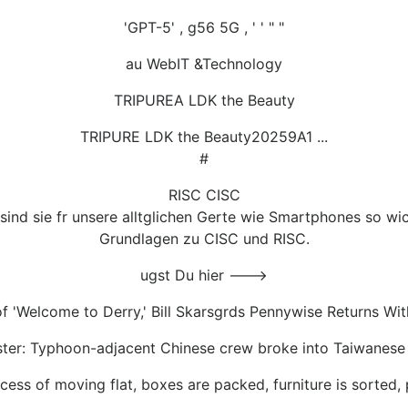
'GPT-5' , g56 5G , ' ' " "
au WebIT &Technology
TRIPUREA LDK the Beauty
TRIPURE LDK the Beauty20259A1 ...
#
RISC CISC
sind sie fr unsere alltglichen Gerte wie Smartphones so w
Grundlagen zu CISC und RISC.
ugst Du hier --->
'Welcome to Derry,' Bill Skarsgrds Pennywise Returns With
ster: Typhoon-adjacent Chinese crew broke into Taiwanese
cess of moving flat, boxes are packed, furniture is sorted, 