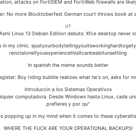
ation, attacks on FortiSIEM and FortiWeb firewalls are likel
er: No more Blocktoberfest German court throws book at 
it?
 Asmi Linux 13 Debian Edition debuts: Xfce desktop never 
es in my clinic. sjustyourbodytellingyouitsworkinghardtog
renotaloneifyouexperiencethisItcanbeabitunsettling
In spanish the meme sounds better
gister: Boy riding bubble realizes what he's on, asks for m
Introduccin a los Sistemas Operativos
alquier computadora. Desde Windows hasta Linux, cada uno 
prefieres y por qu"
ps popping up in my mind when it comes to these cyberatt
WHERE THE FUCK ARE YOUR OPERATIONAL BACKUPS!