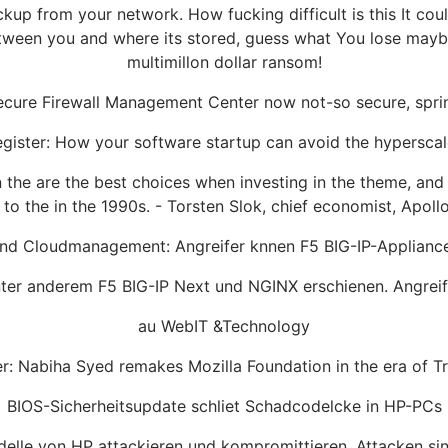
kup from your network. How fucking difficult is this It could
tween you and where its stored, guess what You lose maybe
multimillon dollar ransom!
Secure Firewall Management Center now not-so secure, spr
gister: How your software startup can avoid the hyperscal
e in the are the best choices when investing in the theme, an
ar to the in the 1990s. - Torsten Slok, chief economist, Ap
nd Cloudmanagement: Angreifer knnen F5 BIG-IP-Applianc
unter anderem F5 BIG-IP Next und NGINX erschienen. Angreif
au WebIT &Technology
er: Nabiha Syed remakes Mozilla Foundation in the era of T
BIOS-Sicherheitsupdate schliet Schadcodelcke in HP-PCs
elle von HP attackieren und kompromittieren. Attacken sin