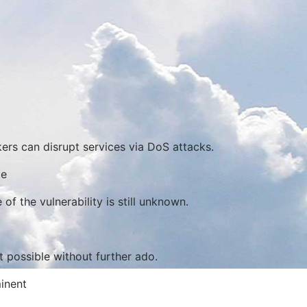
rs can disrupt services via DoS attacks.
te
of the vulnerability is still unknown.
possible without further ado.
minent