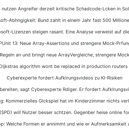
e nutzen Angreifer derzeit kritische Schadcode-Lcken in S
oft-Abhngigkeit: Bund zahlt in einem Jahr fast 500 Million
oft-Lizenzen steigen rasant. Eine Analyse verweist auf die 
Unit 13: Neue Array-Assertions und strengere Mock-Prfu
Regeln an und bringt neue ArrayVergleiche, strengere Moc
 Dijkstras algorithm wont be replaced in production routers
Cyberexperte fordert Aufklrungsvideos zu KI-Risiken
bereiten, sagt Cyberexperte Rdiger. Er fordert Aufklrungsv
g: Kommerzielles Glckspiel hat im Kinderzimmer nichts ver
(SPD) will Nutzer besser schtzen. Gegenber heise online f
op: Welche Formen er annimmt und wie er Aufmerksamkeit a