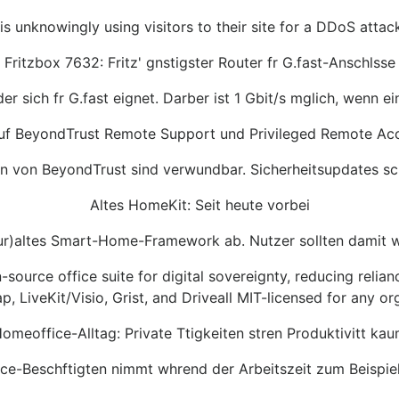
s unknowingly using visitors to their site for a DDoS attack
Fritzbox 7632: Fritz' gnstigster Router fr G.fast-Anschlsse
er sich fr G.fast eignet. Darber ist 1 Gbit/s mglich, wenn 
uf BeyondTrust Remote Support und Privileged Remote Ac
 von BeyondTrust sind verwundbar. Sicherheitsupdates schl
Altes HomeKit: Seit heute vorbei
 (ur)altes Smart-Home-Framework ab. Nutzer sollten damit 
source office suite for digital sovereignty, reducing relia
p, LiveKit/Visio, Grist, and Driveall MIT-licensed for any or
omeoffice-Alltag: Private Ttigkeiten stren Produktivitt ka
ice-Beschftigten nimmt whrend der Arbeitszeit zum Beispiel