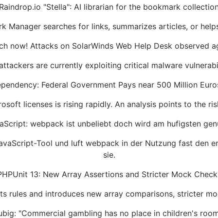
Raindrop.io "Stella": AI librarian for the bookmark collectio
k Manager searches for links, summarizes articles, or hel
ch now! Attacks on SolarWinds Web Help Desk observed a
attackers are currently exploiting critical malware vulnerab
pendency: Federal Government Pays near 500 Million Euro
soft licenses is rising rapidly. An analysis points to the ri
aScript: webpack ist unbeliebt doch wird am hufigsten gen
e JavaScript-Tool und luft webpack in der Nutzung fast den 
sie.
PHPUnit 13: New Array Assertions and Stricter Mock Check
 its rules and introduces new array comparisons, stricter 
big: "Commercial gambling has no place in children's roo