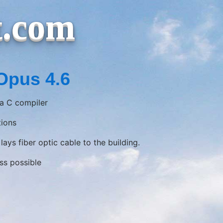
t.com
Opus 4.6
 a C compiler
tions
 lays fiber optic cable to the building.
ss possible