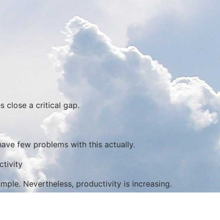
close a critical gap.
ave few problems with this actually.
ctivity
le. Nevertheless, productivity is increasing.