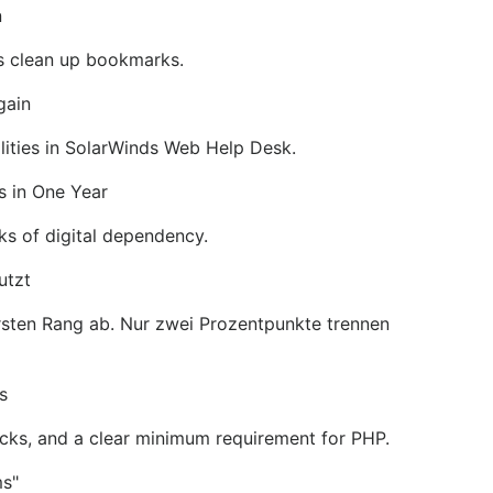
n
ps clean up bookmarks.
gain
ilities in SolarWinds Web Help Desk.
s in One Year
sks of digital dependency.
utzt
ersten Rang ab. Nur zwei Prozentpunkte trennen
s
mocks, and a clear minimum requirement for PHP.
ms"