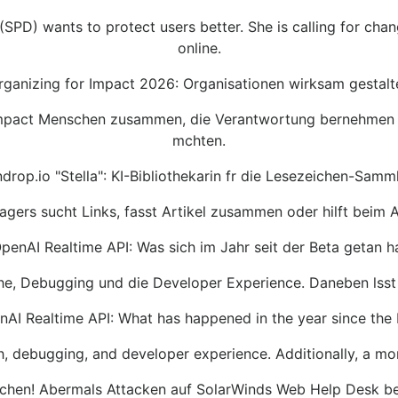
SPD) wants to protect users better. She is calling for chan
online.
rganizing for Impact 2026: Organisationen wirksam gestalt
Impact Menschen zusammen, die Verantwortung bernehmen u
mchten.
ndrop.io "Stella": KI-Bibliothekarin fr die Lesezeichen-Samm
gers sucht Links, fasst Artikel zusammen oder hilft beim 
penAI Realtime API: Was sich im Jahr seit der Beta getan h
he, Debugging und die Developer Experience. Daneben lsst 
AI Realtime API: What has happened in the year since the
, debugging, and developer experience. Additionally, a mor
tchen! Abermals Attacken auf SolarWinds Web Help Desk b