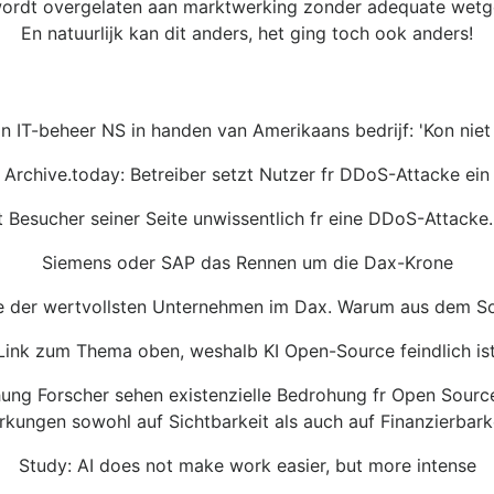
ur wordt overgelaten aan marktwerking zonder adequate we
En natuurlijk kan dit anders, het ging toch ook anders!
n IT-beheer NS in handen van Amerikaans bedrijf: 'Kon niet
Archive.today: Betreiber setzt Nutzer fr DDoS-Attacke ein
 Besucher seiner Seite unwissentlich fr eine DDoS-Attacke. B
Siemens oder SAP das Rennen um die Dax-Krone
e der wertvollsten Unternehmen im Dax. Warum aus dem So
 Link zum Thema oben, weshalb KI Open-Source feindlich ist
ung Forscher sehen existenzielle Bedrohung fr Open Source
kungen sowohl auf Sichtbarkeit als auch auf Finanzierbark
Study: AI does not make work easier, but more intense