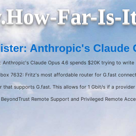
How-Far-Is-I
ister: Anthropic's Claude 
: Anthropic's Claude Opus 4.6 spends $20K trying to write
zbox 7632: Fritz's most affordable router for G.fast connec
er that supports G.fast. This allows for 1 Gbit/s if a provider
 BeyondTrust Remote Support and Privileged Remote Acce