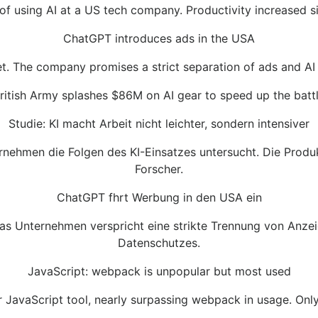
 using AI at a US tech company. Productivity increased sig
ChatGPT introduces ads in the USA
et. The company promises a strict separation of ads and A
ritish Army splashes $86M on AI gear to speed up the battle
Studie: KI macht Arbeit nicht leichter, sondern intensiver
nehmen die Folgen des KI-Einsatzes untersucht. Die Produkti
Forscher.
ChatGPT fhrt Werbung in den USA ein
s Unternehmen verspricht eine strikte Trennung von Anzei
Datenschutzes.
JavaScript: webpack is unpopular but most used
ar JavaScript tool, nearly surpassing webpack in usage. On