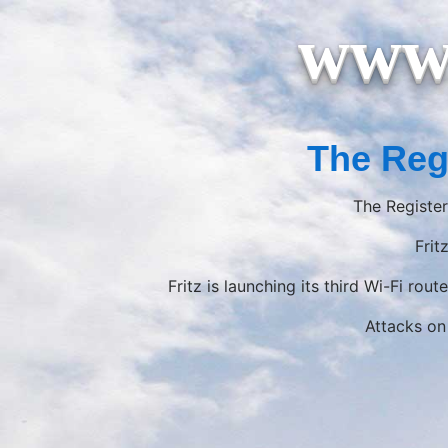
www.
The Reg
The Register
Frit
Fritz is launching its third Wi-Fi rout
Attacks on