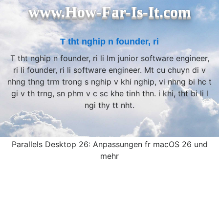
www.How-Far-Is-It.com
T tht nghip n founder, ri
T tht nghip n founder, ri li lm junior software engineer,
ri li founder, ri li software engineer. Mt cu chuyn di v
nhng thng trm trong s nghip v khi nghip, vi nhng bi hc t
gi v th trng, sn phm v c sc khe tinh thn. i khi, tht bi li l
ngi thy tt nht.
Parallels Desktop 26: Anpassungen fr macOS 26 und
mehr