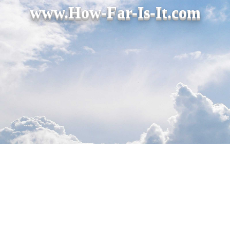
www.How-Far-Is-It.com