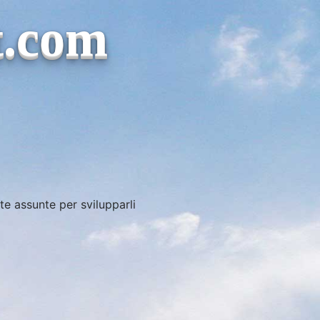
t.com
te assunte per svilupparli