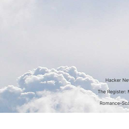
Hacker New
The Register: 
Romance-Scam