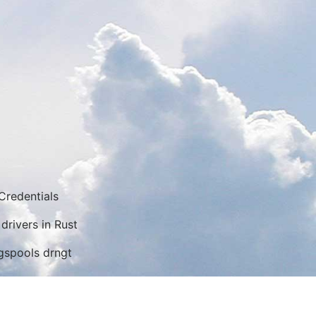
Credentials
drivers in Rust
gspools drngt