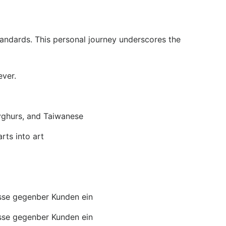
standards. This personal journey underscores the
ever.
yghurs, and Taiwanese
rts into art
sse gegenber Kunden ein
sse gegenber Kunden ein