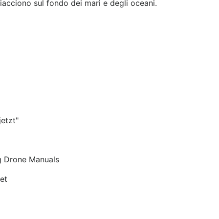
iacciono sul fondo dei mari e degli oceani.
etzt"
ng Drone Manuals
et