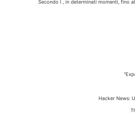
Secondo l , in determinati momenti, fino a
"Exp
Hacker News: Uk
T