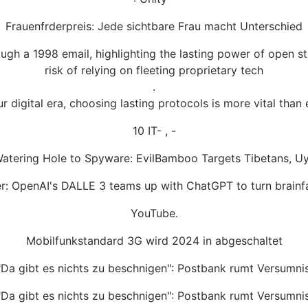
Frauenfrderpreis: Jede sichtbare Frau macht Unterschied
ough a 1998 email, highlighting the lasting power of open 
risk of relying on fleeting proprietary tech
.
ur digital era, choosing lasting protocols is more vital than 
10 IT- , -
tering Hole to Spyware: EvilBamboo Targets Tibetans, U
r: OpenAI's DALLE 3 teams up with ChatGPT to turn brainfa
YouTube.
Mobilfunkstandard 3G wird 2024 in abgeschaltet
Da gibt es nichts zu beschnigen": Postbank rumt Versumni
Da gibt es nichts zu beschnigen": Postbank rumt Versumni