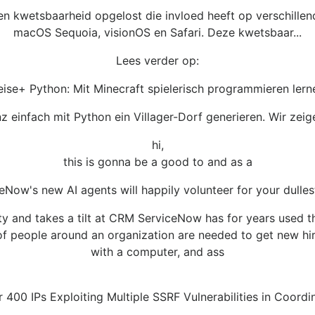
een kwetsbaarheid opgelost die invloed heeft op verschill
macOS Sequoia, visionOS en Safari. Deze kwetsbaar...
Lees verder op:
eise+ Python: Mit Minecraft spielerisch programmieren lern
 einfach mit Python ein Villager-Dorf generieren. Wir zeige
hi,
this is gonna be a good to and as a
eNow's new AI agents will happily volunteer for your dulles
y and takes a tilt at CRM ServiceNow has for years used 
 of people around an organization are needed to get new hi
with a computer, and ass
400 IPs Exploiting Multiple SSRF Vulnerabilities in Coord