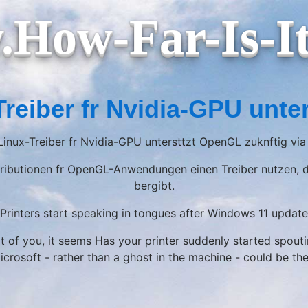
How-Far-Is-I
Treiber fr Nvidia-GPU unt
 Linux-Treiber fr Nvidia-GPU untersttzt OpenGL zuknftig via
ibutionen fr OpenGL-Anwendungen einen Treiber nutzen, der
bergibt.
Printers start speaking in tongues after Windows 11 update
 lot of you, it seems Has your printer suddenly started spo
crosoft - rather than a ghost in the machine - could be th