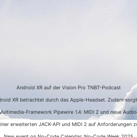
Android XR auf der Vision Pro TNBT-Podcast
roid XR betrachtet durch das Apple-Headset. Zudem sorgt A
Multimedia-Framework Pipewire 1.4: MIDI 2 und neue Audi
 einer erweiterten JACK-API und MIDI 2 auf Anforderungen 
New event on No-Code Calendar: No-Code Week 2025