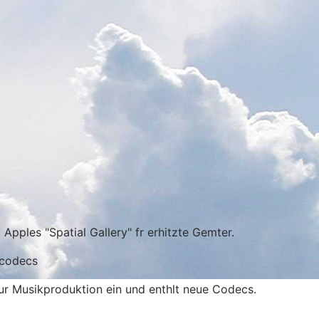
pples "Spatial Gallery" fr erhitzte Gemter.
ocodecs
zur Musikproduktion ein und enthlt neue Codecs.