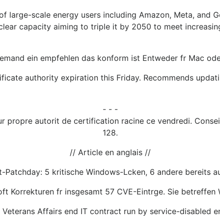
p of large-scale energy users including Amazon, Meta, and 
lear capacity aiming to triple it by 2050 to meet increas
 jemand ein empfehlen das konform ist Entweder fr Mac ode
ificate authority expiration this Friday. Recommends updati
- - -
r propre autorit de certification racine ce vendredi. Consei
128.
// Article en anglais //
t-Patchday: 5 kritische Windows-Lcken, 6 andere bereits a
t Korrekturen fr insgesamt 57 CVE-Eintrge. Sie betreffen 
Veterans Affairs end IT contract run by service-disabled e