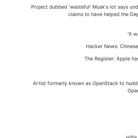
Project dubbed 'wasteful' Musk's lot says un
claims to have helped the Dep
'It 
Hacker News: Chinese
The Register: Apple ha
Artist formerly known as OpenStack to huddl
Open
Hilf