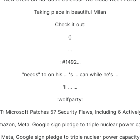
Taking place in beautiful Milan
Check it out:
()
...
: #1492...
"needs" to on his ... 's ... can while he's ...
'll ... ...
:wolfparty:
 Microsoft Patches 57 Security Flaws, Including 6 Activel
mazon, Meta, Google sign pledge to triple nuclear power 
Meta, Google sign pledge to triple nuclear power capacit