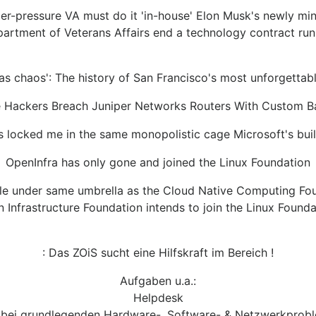
der-pressure VA must do it 'in-house' Elon Musk's newly 
artment of Veterans Affairs end a technology contract run
was chaos': The history of San Francisco's most unforgettab
 Hackers Breach Juniper Networks Routers With Custom B
s locked me in the same monopolistic cage Microsoft's bui
OpenInfra has only gone and joined the Linux Foundation
e under same umbrella as the Cloud Native Computing Foun
 Infrastructure Foundation intends to join the Linux Founda
: Das ZOiS sucht eine Hilfskraft im Bereich !
Aufgaben u.a.:
Helpdesk
e bei grundlegenden Hardware-, Software- & Netzwerkprob