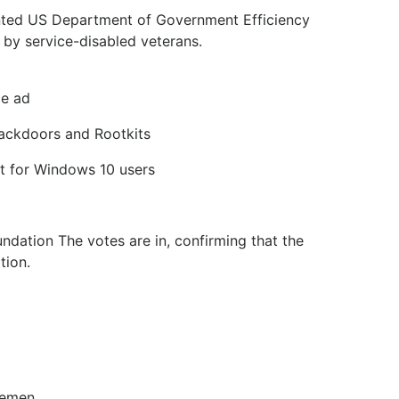
minted US Department of Government Efficiency
 by service-disabled veterans.
le ad
ackdoors and Rootkits
lt for Windows 10 users
dation The votes are in, confirming that the
tion.
lemen