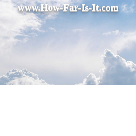
www.How-Far-Is-It.com