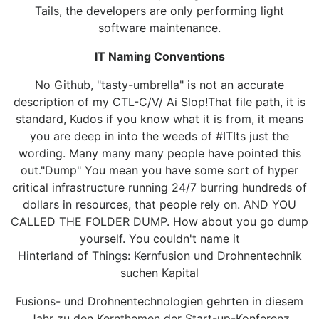
Tails, the developers are only performing light
software maintenance.
IT Naming Conventions
No Github, "tasty-umbrella" is not an accurate
description of my CTL-C/V/ Ai Slop!That file path, it is
standard, Kudos if you know what it is from, it means
you are deep in into the weeds of #ITIts just the
wording. Many many many people have pointed this
out."Dump" You mean you have some sort of hyper
critical infrastructure running 24/7 burring hundreds of
dollars in resources, that people rely on. AND YOU
CALLED THE FOLDER DUMP. How about you go dump
yourself. You couldn't name it
Hinterland of Things: Kernfusion und Drohnentechnik
suchen Kapital
Fusions- und Drohnentechnologien gehrten in diesem
Jahr zu den Kernthemen der Start-up-Konferenz