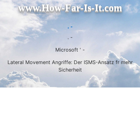
www.How-Far-Is-It.com
. -
. -
Microsoft ' -
Lateral Movement Angriffe: Der ISMS-Ansatz fr mehr
Sicherheit