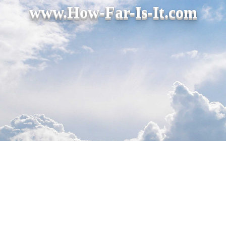
www.How-Far-Is-It.com