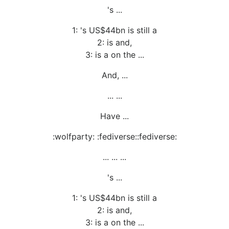
's ...
1: 's US$44bn is still a
2: is and,
3: is a on the ...
And, ...
... ...
Have ...
:wolfparty: :fediverse::fediverse:
... ... ...
's ...
1: 's US$44bn is still a
2: is and,
3: is a on the ...